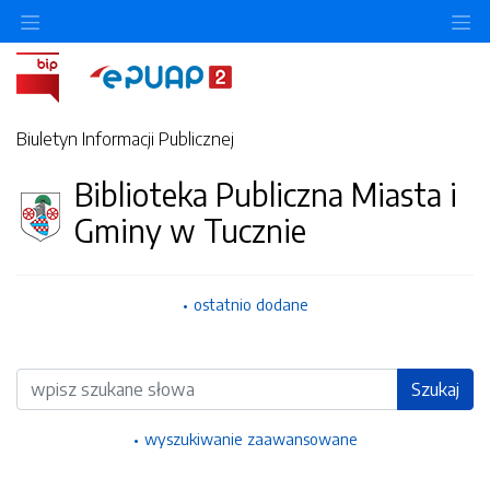
Ukryj/pokaż menu przedmiotowe
Uk
Biuletyn Informacji Publicznej
Biblioteka Publiczna Miasta i
Gminy w Tucznie
ostatnio dodane
Wyszukiwarka
Szukaj
wyszukiwanie zaawansowane