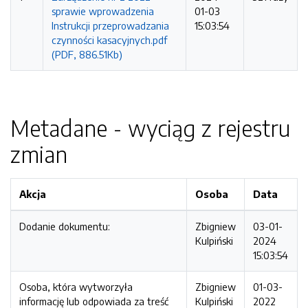
sprawie wprowadzenia
01-03
Instrukcji przeprowadzania
15:03:54
czynności kasacyjnych.pdf
(PDF, 886.51Kb)
Metadane - wyciąg z rejestru
zmian
Akcja
Osoba
Data
Dodanie dokumentu:
Zbigniew
03-01-
Kulpiński
2024
15:03:54
Osoba, która wytworzyła
Zbigniew
01-03-
informację lub odpowiada za treść
Kulpiński
2022