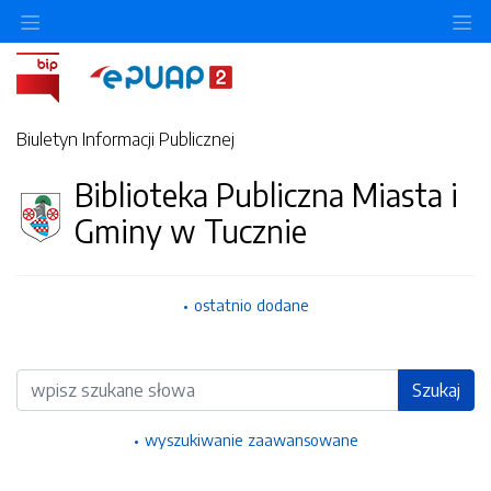
Ukryj/pokaż menu przedmiotowe
Uk
Biuletyn Informacji Publicznej
Biblioteka Publiczna Miasta i
Gminy w Tucznie
ostatnio dodane
Wyszukiwarka
Szukaj
wyszukiwanie zaawansowane