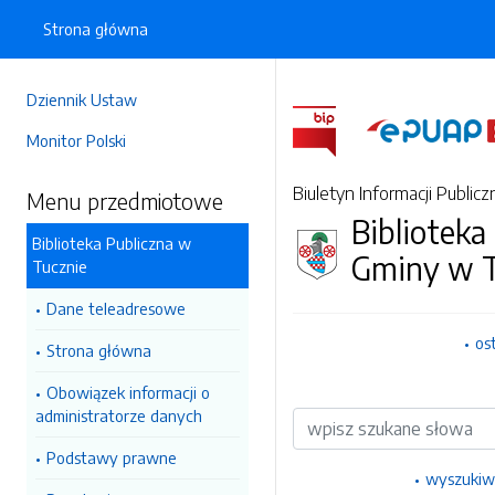
Strona główna
Dziennik Ustaw
Monitor Polski
Biuletyn Informacji Publicz
Menu przedmiotowe
Biblioteka
Biblioteka Publiczna w
Gminy w T
Tucznie
Dane teleadresowe
os
Strona główna
Obowiązek informacji o
administratorze danych
Wyszukiwarka
Podstawy prawne
wyszukiw