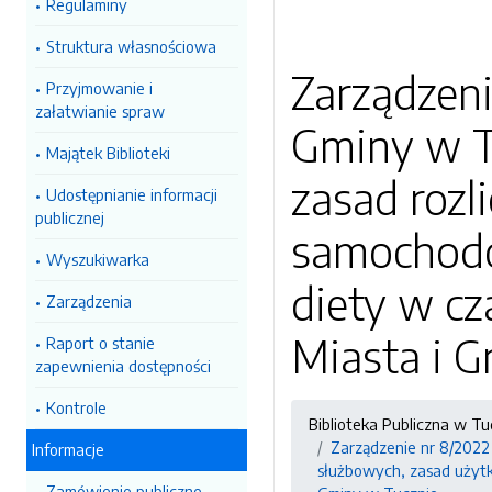
Regulaminy
Struktura własnościowa
Zarządzeni
Przyjmowanie i
załatwianie spraw
Gminy w Tu
Majątek Biblioteki
zasad rozl
Udostępnianie informacji
publicznej
samochodó
Wyszukiwarka
diety w cz
Zarządzenia
Miasta i G
Raport o stanie
zapewnienia dostępności
Kontrole
Biblioteka Publiczna w Tu
Zarządzenie nr 8/2022 
Informacje
służbowych, zasad użytk
Zamówienie publiczne