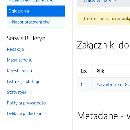
Gminy w Tucznie.
Ogłoszenia
Treść do pobrania w
zał
Nabór pracowników
Serwis Biuletynu
Załączniki d
Redakcja
Mapa serwisu
Rejestr zmian
Lp.
Plik
Instrukcja obsługi
1
Zarządzenie nr 8 
Statystyki
Polityka prywatności
Metadane - w
Deklaracja dostępności