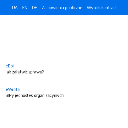
UA
EN
DE
Zamówienia publiczne
Wysoki kontrast
eBoi
Jak załatwić sprawę?
eWrota
BIPy jednostek organizacyjnych.